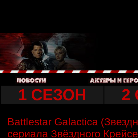
Deprecated
: Constant FILTER_SANITIZE_STRING is deprecated i
Deprecated
: Constant FILTER_SANITIZE_STRING is deprecated i
Deprecated
: Creation of dynamic property SAPE_client::$_page_oblig
1 СЕЗОН
2
Battlestar Galactica (Звез
сериала Звёздного Крейсе