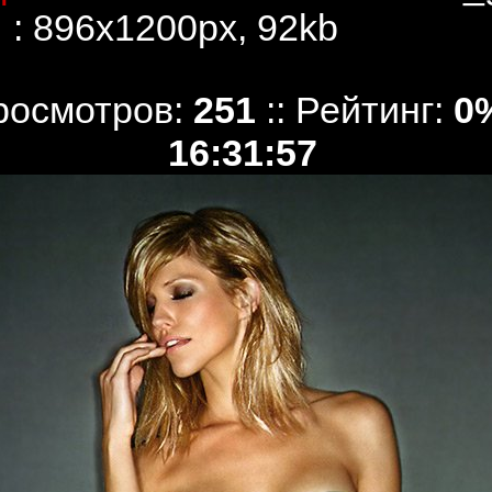
) : 896x1200px, 92kb
 Просмотров:
251
:: Рейтинг:
0
16:31:57