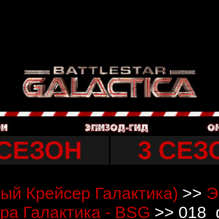
n
/home/user/web/galacticatv.ru/public_html/photo/wgallery_view.
n
/home/user/web/galacticatv.ru/public_html/photo/wgallery_view.
atory_output is deprecated in
/home/user/web/galacticatv.ru/publi
 СЕЗОН
3 СЕЗ
дный Крейсер Галактика)
>>
Э
ра Галактика - BSG
>> 018_g