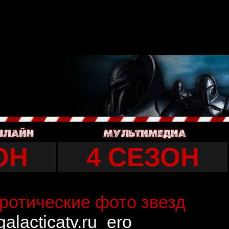
php
on line
11
php
on line
12
c_html/6f9714724315aa0414d69467250db21a/sape.php
on line
1348
ОН
4 СЕЗОН
ротические фото звезд
alacticatv.ru_ero