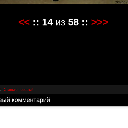
<<
::
14
из
58
::
>>>
в.
Станьте первым!
вый комментарий