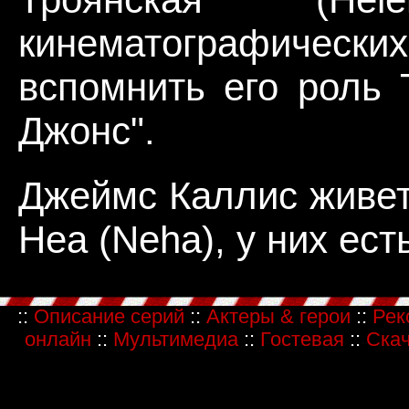
кинематографиче
вспомнить его роль 
Джонс".
Джеймс Каллис живет
Неа (Neha), у них ест
::
Описание серий
::
Актеры & герои
::
Рек
онлайн
::
Мультимедиа
::
Гостевая
::
Скач