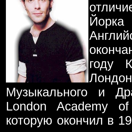
отличи
Йорк
Англи
оконча
году 
Лонд
Музыкального и Дра
London Academy of 
которую окончил в 19