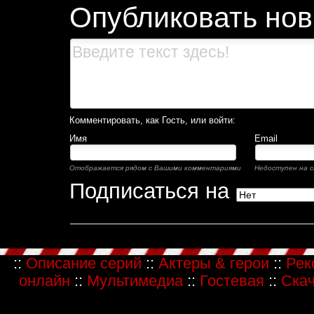
Опубликовать но
Комментировать, как Гость, или войти:
Имя
Email
Отображается рядом с Вашими комментариями
Недоступен на 
Подписаться на
::
Описание серий
::
Актеры & герои
::
Рек
онлайн
::
Мультимедиа
::
Гостевая
::
Скач